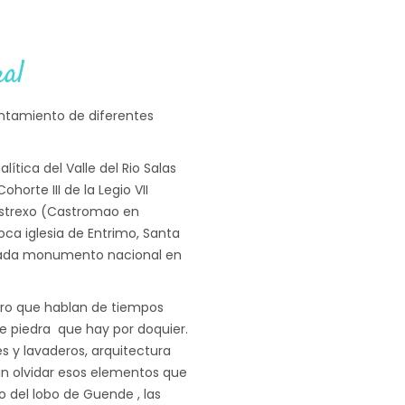
ral
entamiento de diferentes
ítica del Valle del Rio Salas
rte III de la Legio VII
astrexo (Castromao en
oca iglesia de Entrimo, Santa
arada monumento nacional en
iro que hablan de tiempos
de piedra que hay por doquier.
s y lavaderos, arquitectura
sin olvidar esos elementos que
o del lobo de Guende , las