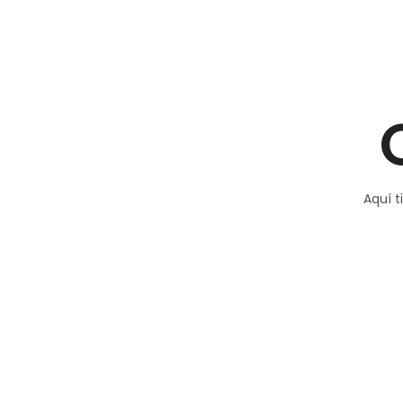
Aquí t
Caminos del L
O
No stress…
O