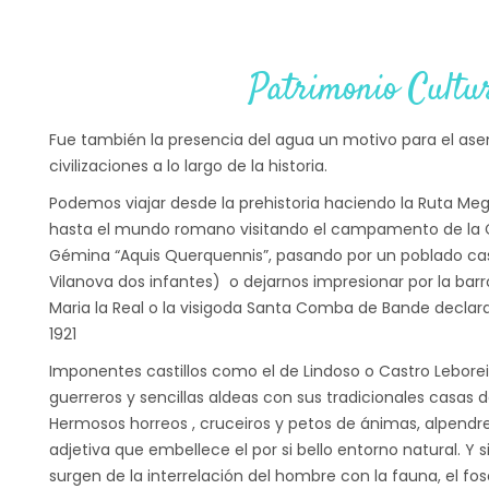
Patrimonio Cultu
Fue también la presencia del agua un motivo para el as
civilizaciones a lo largo de la historia.
Podemos viajar desde la prehistoria haciendo la Ruta Megal
hasta el mundo romano visitando el campamento de la Coho
Gémina “Aquis Querquennis”, pasando por un poblado c
Vilanova dos infantes) o dejarnos impresionar por la barr
Maria la Real o la visigoda Santa Comba de Bande decl
1921
Imponentes castillos como el de Lindoso o Castro Lebore
guerreros y sencillas aldeas con sus tradicionales casas 
Hermosos horreos , cruceiros y petos de ánimas, alpendre
adjetiva que embellece el por si bello entorno natural. Y 
surgen de la interrelación del hombre con la fauna, el fos