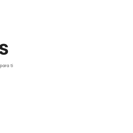
s
para ti
Escapada
Xuresactivo
Oferta