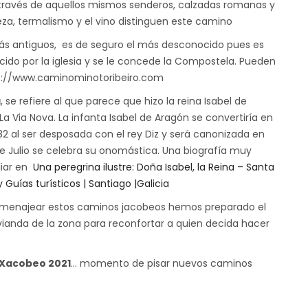
través de aquellos mismos senderos, calzadas romanas y
za, termalismo y el vino distinguen este camino
ás antiguos, es de seguro el más desconocido pues es
ido por la iglesia y se le concede la Compostela. Pueden
s://www.caminominotoribeiro.com
a
, se refiere al que parece que hizo la reina Isabel de
a Via Nova. La infanta Isabel de Aragón se convertiría en
282 al ser desposada con el rey Diz y será canonizada en
 de Julio se celebra su onomástica. Una biografía muy
liar en
Una peregrina ilustre: Doña Isabel, la Reina – Santa
y Guías turísticos | Santiago |Galicia
homenajear estos caminos jacobeos hemos preparado el
vianda de la zona para reconfortar a quien decida hacer
Xacobeo 2021
… momento de pisar nuevos caminos