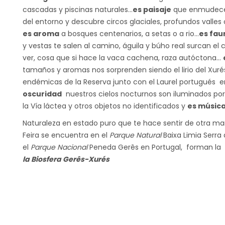
cascadas y piscinas naturales…
es paisaje
que enmudece,
del entorno y descubre circos glaciales, profundos vall
es aroma
a bosques centenarios, a setas o a rio…
es fau
y vestas te salen al camino, águila y búho real surcan el 
ver, cosa que si hace la vaca cachena, raza autóctona…
tamaños y aromas nos sorprenden siendo el lirio del Xuré
endémicas de la Reserva junto con el Laurel portugués e
oscuridad
nuestros cielos nocturnos son iluminados por e
la Vía láctea y otros objetos no identificados y
es músic
Naturaleza en estado puro que te hace sentir de otra m
Feira se encuentra en el
Parque Natural
Baixa Limia Serra
el
Parque Nacional
Peneda Gerês en Portugal, forman la
la Biosfera Gerês-Xurés