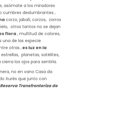
 asómate a los miradores
es o cumbres deslumbrantes…
na
corzo, jabalí, corzos, zorros
cielo, otros tantos no se dejan
es flora
, multitud de colores,
s una de las especie
ntre otras…
es luz en la
strellas, planetas, satélites,
a
cierra los ojos para sentirla.
anera, no en vano Casa da
 do Xurés que junto con
Reserva Transfronteriza de